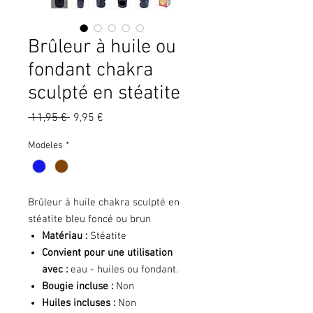
Brûleur à huile ou
fondant chakra
sculpté en stéatite
Prix
Prix
 11,95 € 
9,95 €
original
promotionnel
Modeles
*
Brûleur à huile chakra sculpté en
stéatite bleu foncé ou brun
Matériau :
Stéatite
Convient pour une utilisation
avec :
eau - huiles ou fondant.
Bougie incluse :
Non
Huiles incluses :
Non