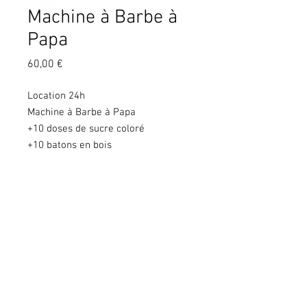
Machine à Barbe à
Papa
Prix
60,00 €
Location 24h
Machine à Barbe à Papa
+10 doses de sucre coloré
+10 batons en bois
Copyright © 2020 KGS. Tous droits
réservés. KGS Print & Events - 137
Chaussée de Mons à 7060 Soignies - BE
0666 240 639
Conditions générales de vente