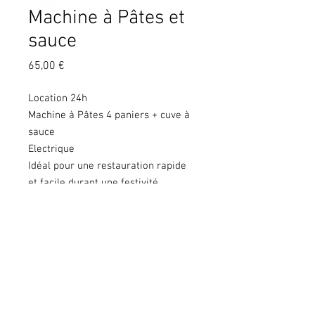
Machine à Pâtes et
sauce
Prix
65,00 €
Location 24h
Machine à Pâtes 4 paniers + cuve à
sauce
Electrique
Idéal pour une restauration rapide
et facile durant une festivité
Copyright © 2020 KGS. Tous droits
réservés. KGS Print & Events - 137
Chaussée de Mons à 7060 Soignies - BE
0666 240 639