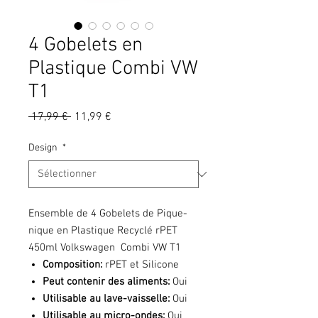
4 Gobelets en
Plastique Combi VW
T1
Prix
Prix
 17,99 € 
11,99 €
original
promotionnel
Design
*
Ensemble de 4 Gobelets de Pique-
nique en Plastique Recyclé rPET
450ml Volkswagen Combi VW T1
Composition:
rPET et Silicone
Peut contenir des aliments:
Oui
Utilisable au lave-vaisselle:
Oui
Utilisable au micro-ondes:
Oui