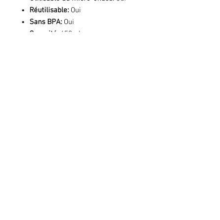
Réutilisable:
Oui
Sans BPA:
Oui
Capacité:
450ml
Hauteur 13cm
Largeur 8.5cm
Profondeur 8.5cm
Copyright © 2020 KGS. Tous droits
réservés. KGS Print & Events - 137
Chaussée de Mons à 7060 Soignies - BE
0666 240 639
Conditions générales de vente