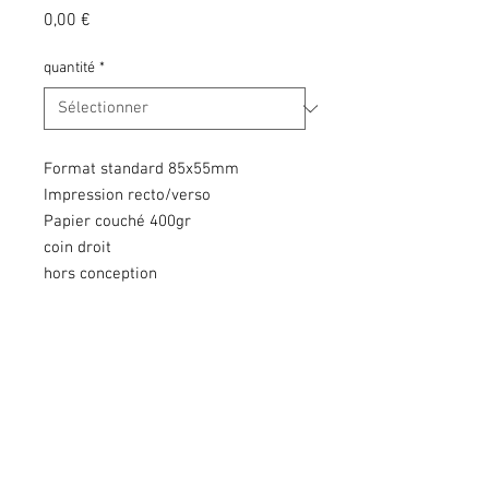
Prix
0,00 €
quantité
*
Format standard 85x55mm
Impression recto/verso
Papier couché 400gr
coin droit
hors conception
Copyright © 2020 KGS. Tous droits
réservés. KGS Print & Events - 137
Chaussée de Mons à 7060 Soignies - BE