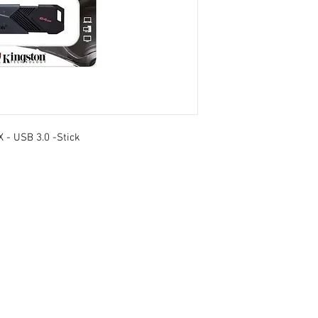
- USB 3.0 -Stick
ts réservés. KGS Print & Events - 137 Chaussée de Mons à
Conditions générales de vente