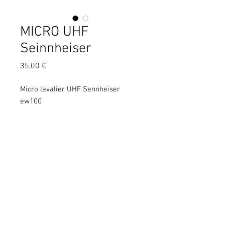
MICRO UHF
Seinnheiser
Prix
35,00 €
Micro lavalier UHF Sennheiser
ew100
Copyright © 2020 KGS. Tous droits
réservés. KGS Print & Events - 137
Chaussée de Mons à 7060 Soignies - BE
0666 240 639
Conditions générales de vente