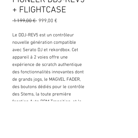
PIONEER DDJ-REV5
+ FLIGHTCASE
Prix
Prix
 1 199,00 € 
999,00 €
original
promotionnel
Le DDJ-REV5 est un contrôleur
nouvelle génération compatible
avec Serato DJ et rekordbox. Cet
appareil à 2 voies offre une
expérience de scratch authentique
des fonctionnalités innovantes dont
de grands jogs, le MAGVEL FADER,
des boutons dédiés pour le contrôle
des Stems, la toute première
fonction Auto BPM Transition, et le
mode Piano Play+Flightcase.
Copyright © 2020 KGS. Tous droits