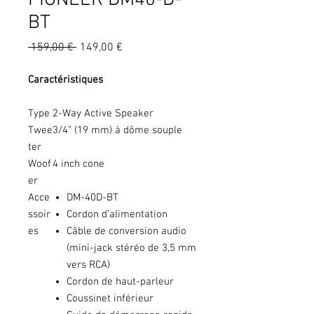
PIONEER DM40-D-
BT
Prix
Prix
 159,00 € 
149,00 €
original
promotionnel
Caractéristiques
Type
2-Way Active Speaker
Twee
3/4” (19 mm) à dôme souple
ter
Woof
4 inch cone
er
Acce
DM-40D-BT
ssoir
Cordon d’alimentation
es
Câble de conversion audio
(mini-jack stéréo de 3,5 mm
vers RCA)
Cordon de haut-parleur
Coussinet inférieur