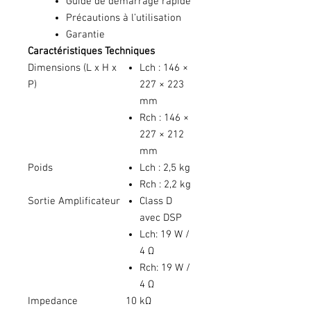
Guide de démarrage rapide
Précautions à l’utilisation
Garantie
Caractéristiques Techniques
Dimensions (L x H x
Lch : 146 ×
P)
227 × 223
mm
Rch : 146 ×
227 × 212
mm
Poids
Lch : 2,5 kg
Rch : 2,2 kg
Sortie Amplificateur
Class D
avec DSP
Lch: 19 W /
4 Ω
Rch: 19 W /
4 Ω
Impedance
10 kΩ