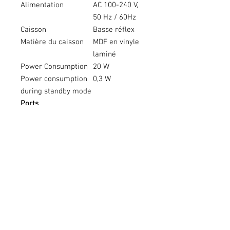
Alimentation
AC 100-240 V,
50 Hz / 60Hz
Caisson
Basse réflex
Matière du caisson
MDF en vinyle
laminé
Power Consumption
20 W
Power consumption
0,3 W
during standby mode
Ports
Entré
Prises à broche RCA x 1
es
mini-fiche stéréo 3,5 mm
vers RCA
Sortie
mini-fiche stéréo 3,5 mm
s
Bluetooth
Output
Spécification Bluetooth®
Classe 2
Supported
SBC, AAC
Codec