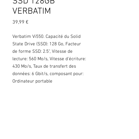
SSD 128GB
VERBATIM
Prix
39,99 €
Verbatim Vi550. Capacité du Solid
State Drive (SSD): 128 Go, Facteur
de forme SSD: 2.5", Vitesse de
lecture: 560 Mo/s, Vitesse d'écriture:
430 Mo/s, Taux de transfert des
données: 6 Gbit/s, composant pour:
Ordinateur portable
Copyright © 2020 KGS. Tous droits
réservés. KGS Print & Events - 137
Chaussée de Mons à 7060 Soignies - BE
0666 240 639