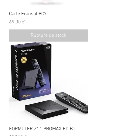
Carte Fransat PC7
Prix
69,00 €
Rupture de stock
FORMULER Z11 PROMAX ED.BT