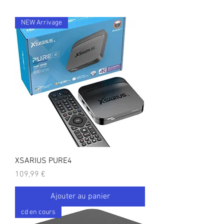
NEW Arrivage
XSARIUS PURE4
Prix
109,99 €
Ajouter au panier
cd en cours