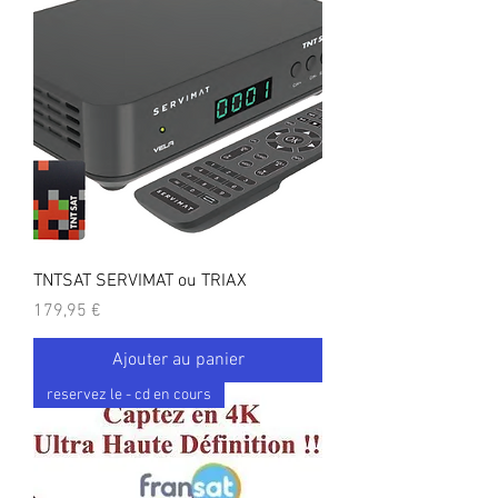
TNTSAT SERVIMAT ou TRIAX
Prix
179,95 €
Ajouter au panier
reservez le - cd en cours