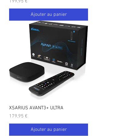
Prix
199,95 €
Ajouter au panier
XSARIUS AVANT3+ ULTRA
Prix
179,95 €
Ajouter au panier